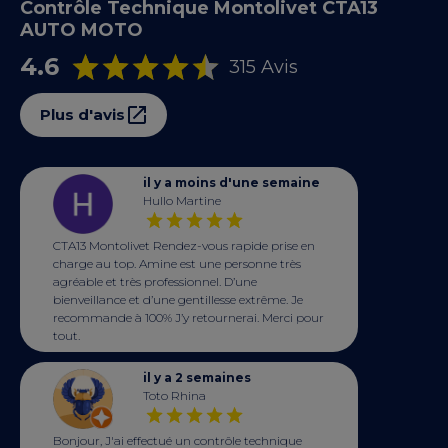
Contrôle Technique Montolivet CTA13
AUTO MOTO
4.6
315 Avis
Plus d'avis
il y a moins d'une semaine
Hullo Martine
CTA13 Montolivet Rendez-vous rapide prise en
charge au top. Amine est une personne très
agréable et très professionnel. D’une
bienveillance et d’une gentillesse extrême. Je
recommande à 100% J’y retournerai. Merci pour
tout.
il y a 2 semaines
Toto Rhina
Bonjour, J'ai effectué un contrôle technique