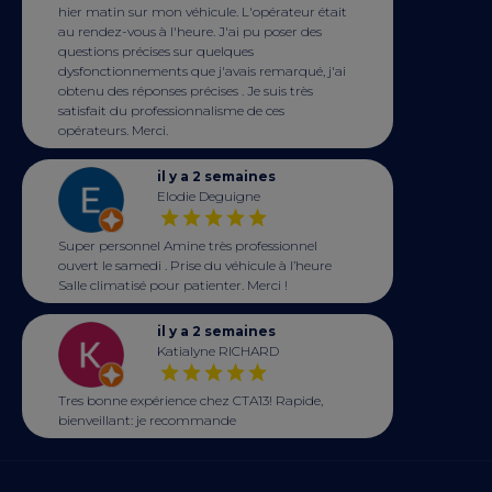
hier matin sur mon véhicule. L'opérateur était
au rendez-vous à l'heure. J'ai pu poser des
questions précises sur quelques
dysfonctionnements que j'avais remarqué, j'ai
obtenu des réponses précises . Je suis très
satisfait du professionnalisme de ces
opérateurs. Merci.
il y a 2 semaines
Elodie Deguigne
Super personnel Amine très professionnel
ouvert le samedi . Prise du véhicule à l’heure
Salle climatisé pour patienter. Merci !
il y a 2 semaines
Katialyne RICHARD
Tres bonne expérience chez CTA13! Rapide,
bienveillant: je recommande